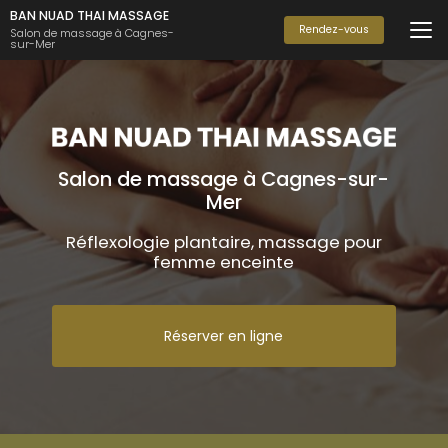
Aller
BAN NUAD THAI MASSAGE
au
Rendez-vous
Salon de massage à Cagnes-
sur-Mer
contenu
principal
Salon de massage à Cagnes-sur-
Mer
Réflexologie plantaire, massage pour
femme enceinte
Réserver en ligne