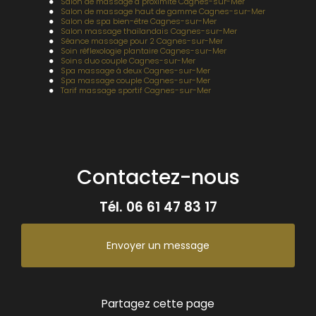
Salon de massage à proximité Cagnes-sur-Mer
Salon de massage haut de gamme Cagnes-sur-Mer
Salon de spa bien-être Cagnes-sur-Mer
Salon massage thaïlandais Cagnes-sur-Mer
Séance massage pour 2 Cagnes-sur-Mer
Soin réflexologie plantaire Cagnes-sur-Mer
Soins duo couple Cagnes-sur-Mer
Spa massage à deux Cagnes-sur-Mer
Spa massage couple Cagnes-sur-Mer
Tarif massage sportif Cagnes-sur-Mer
Contactez-nous
Tél.
06 61 47 83 17
Envoyer un message
Partagez cette page