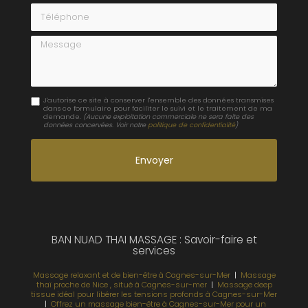
Téléphone
Message
J'autorise ce site à conserver l'ensemble des données transmises
dans ce formulaire pour faciliter le suivi et le traitement de ma
demande.
(Aucune exploitation commerciale ne sera faite des
données concervées. Voir notre
politique de confidentialité
)
BAN NUAD THAI MASSAGE : Savoir-faire et
services
Massage relaxant et de bien-être à Cagnes-sur-Mer
|
Massage
thaï proche de Nice , situé à Cagnes-sur-mer
|
Massage deep
tissue idéal pour libérer les tensions profonds à Cagnes-sur-Mer
|
Offrez un massage bien-être à Cagnes-sur-Mer pour un