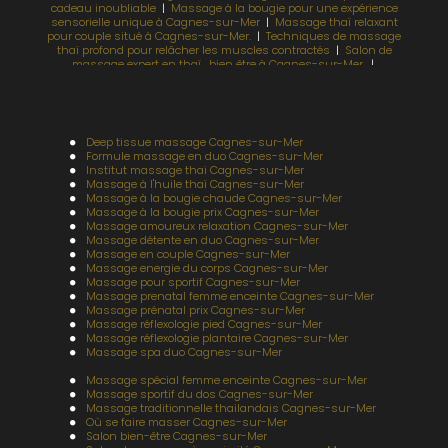
cadeau inoubliable
|
Massage à la bougie pour une expérience
sensorielle unique à Cagnes-sur-Mer
|
Massage thaï relaxant
pour couple situé à Cagnes-sur-Mer.
|
Techniques de massage
thaï profond pour relâcher les muscles contractés
|
Salon de
massage expert en thaï , bien être à Cagnes-sur-Mer.
|
Massage relaxant et de bien-être à Cagnes-sur-Mer
|
Meilleur
salon de massage thaï proche de Villeneuve-Loubet et Nice
|
Salon de Massage pour réflexologie plantaire à Cagnes-sur-Mer
|
Massage thaï traditionnel combiné au massage du dos pour
une détente complète
|
Soulagement des douleurs dorsales
Deep tissue massage Cagnes-sur-Mer
avec massage profond à Cagnes-sur-Mer
|
Salon de massage
Formule massage en duo Cagnes-sur-Mer
thaïlandais situé à Cagnes-sur-Mer
|
Séance de massage
Institut massage thai Cagnes-sur-Mer
décontractant idéale après le sport ou le travail
|
Soins prénatale
Massage à l'huile thaï Cagnes-sur-Mer
relaxant à Cagnes-sur-Mer, confort pour future maman.
|
Massage à la bougie chaude Cagnes-sur-Mer
Massage aux huiles chaudes pour relâcher les tensions
Massage à la bougie prix Cagnes-sur-Mer
musculaires du dos
Massage amoureux relaxation Cagnes-sur-Mer
Massage détente en duo Cagnes-sur-Mer
Massage en couple Cagnes-sur-Mer
Massage energie du corps Cagnes-sur-Mer
Massage pour sportif Cagnes-sur-Mer
Massage prenatal femme enceinte Cagnes-sur-Mer
Massage prénatal prix Cagnes-sur-Mer
Massage réflexologie pied Cagnes-sur-Mer
Massage réflexologie plantaire Cagnes-sur-Mer
Massage spa duo Cagnes-sur-Mer
Massage spécial femme enceinte Cagnes-sur-Mer
Massage sportif du dos Cagnes-sur-Mer
Massage traditionnelle thailandais Cagnes-sur-Mer
Où se faire masser Cagnes-sur-Mer
Salon bien-être Cagnes-sur-Mer