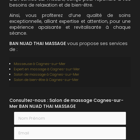
besoins de relaxation et de bien-être.
Ainsi, vous profiterez d’une qualité de soins
exceptionnelle, alliant expertise et attention, pour une
expérience apaisante et revitalisante à chaque
séance.
BAN NUAD THAI MASSAGE
vous propose ses services
de
:
Masseuse à Cagnes-sur-Mer
Expert en massage à Cagnes-sur-Mer
Salon de massage à Cagnes-sur-Mer
Salon de bien-être à Cagnes-sur-Mer
Consultez-nous : Salon de massage Cagnes-sur-
Mer BAN NUAD THAI MASSAGE
Nom Prénom
Email