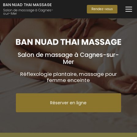
Aller
BAN NUAD THAI MASSAGE
au
Rendez-vous
Salon de massage à Cagnes-
sur-Mer
contenu
principal
Salon de massage à Cagnes-sur-
Mer
Réflexologie plantaire, massage pour
femme enceinte
Réserver en ligne