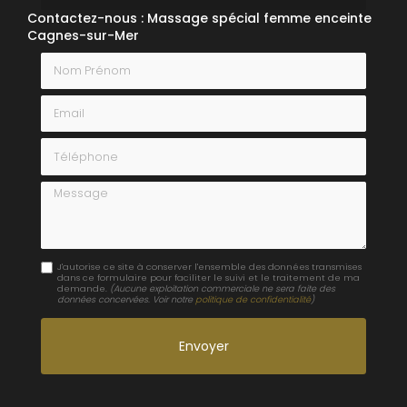
Contactez-nous : Massage spécial femme enceinte
Cagnes-sur-Mer
Nom Prénom
Email
Téléphone
Message
J'autorise ce site à conserver l'ensemble des données transmises
dans ce formulaire pour faciliter le suivi et le traitement de ma
demande.
(Aucune exploitation commerciale ne sera faite des
données concervées. Voir notre
politique de confidentialité
)