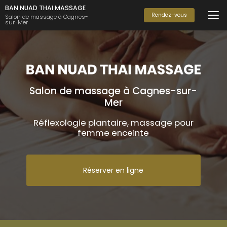
Aller
BAN NUAD THAI MASSAGE
au
Rendez-vous
Salon de massage à Cagnes-
sur-Mer
contenu
principal
Salon de massage à Cagnes-sur-
Mer
Réflexologie plantaire, massage pour
femme enceinte
Réserver en ligne