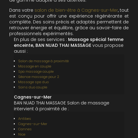
de gamme adapté à ses attentes.
Dans votre
salon de bien-être à Cagnes-sur-Mer
, tout
est conçu pour offrir une expérience régénérante et
complète. Des soins précis et adaptés permettent de
retrouver énergie et équilibre, grâce au savoir-faire de
professionnels expérimentés.
En plus de ses services :
Massage spécial femme
enceinte, BAN NUAD THAI MASSAGE
vous propose
aussi :
Salon de massage à proximité
Massage en couple
Spa massage couple
Séance massage pour 2
Massage spa duo
Soins duo couple
Cagnes-sur-Mer
BAN NUAD THAI MASSAGE Salon de massage
intervient à proximité de :
Antibes
Cagnes-sur-Mer
Cannes
Nice