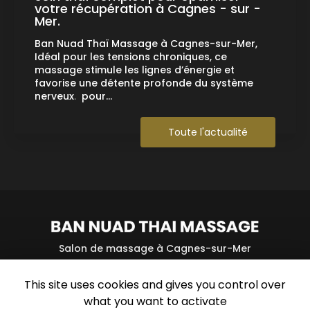
votre récupération à Cagnes - sur -
Mer.
Ban Nuad Thaï Massage à Cagnes-sur-Mer,
Idéal pour les tensions chroniques, ce
massage stimule les lignes d’énergie et
favorise une détente profonde du système
nerveux
.
pour…
Toute l'actualité
Salon de massage à Cagnes-sur-Mer
23 avenue des Oliviers
This site uses cookies and gives you control over
06800 Cagnes-sur-Mer
what you want to activate
06 61 47 83 17