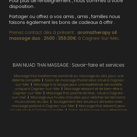
Pour plus de renseignement , nous sommes à votre
disposition .
Partager ou offrez a vos amis , amis , familles nous
faisons également les bons de cadeaux à offrir .
Prenez contact dès à présent :
aromatherapy oil
massage duo . 2h00 : 356.00€
à Cagnes-Sur-Mer
.
BAN NUAD THAI MASSAGE : Savoir-faire et services
Massage thaï traditionnel combiné au massage du dos pour une
détente complète
|
Salon de massage thaïlandais situé à Cagnes-
sur-Mer
|
Massage à la bougie pour une expérience sensorielle
unique à Cagnes-sur-Mer
|
Massage relaxant et de bien-être à
Cagnes-sur-Mer
|
Massage thaï proche de Nice , situé à Cagnes-
sur-mer
|
Massage aux huiles chaudes pour relâcher les tensions
musculaires du dos
|
Soulagement des douleurs dorsales avec
massage profond à Cagnes-sur-Mer
|
Massage thaï relaxant pour
couple situé à Cagnes-sur-Mer.
|
Salon de Massage pour réflexologie
plantaire à Cagnes-sur-Mer
|
Séance de massage décontractant
idéale après le sport ou le travail
|
Meilleur salon de massage thaï
proche de Villeneuve-Loubet et Nice
|
Techniques de massage thaï
profond pour relâcher les muscles contractés
|
Massage deep tissue
idéal pour libérer les tensions profonds à Cagnes-sur-Mer
|
Massage
relaxant et de bien-être à Cagnes-sur-Mer
|
Soins prénatale relaxant