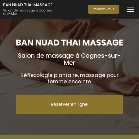
Aller
BAN NUAD THAI MASSAGE
au
Rendez-vous
Salon de massage à Cagnes-
sur-Mer
contenu
principal
Salon de massage à Cagnes-sur-
Mer
Réflexologie plantaire, massage pour
femme enceinte
Réserver en ligne