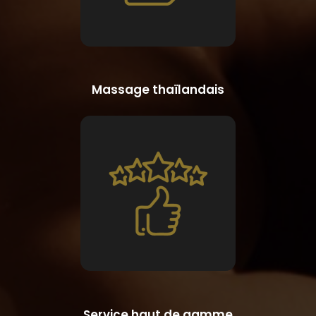
Massage thaïlandais
Service haut de gamme