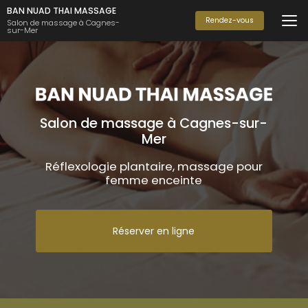
Aller
BAN NUAD THAI MASSAGE
au
Rendez-vous
Salon de massage à Cagnes-
sur-Mer
contenu
principal
Salon de massage à Cagnes-sur-
Mer
Réflexologie plantaire, massage pour
femme enceinte
Réserver en ligne