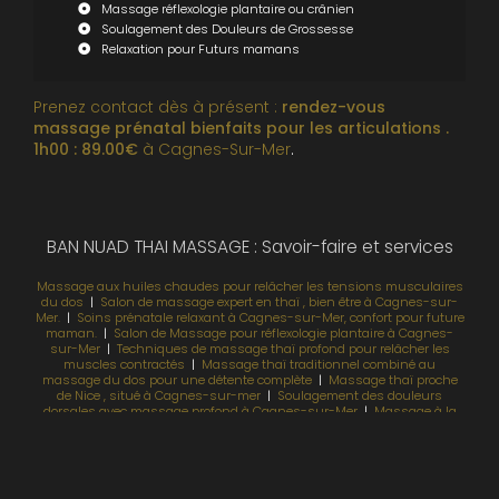
Massage réflexologie plantaire ou crânien
Soulagement des Douleurs de Grossesse
Relaxation pour Futurs mamans
Prenez contact dès à présent :
rendez-vous
massage prénatal bienfaits pour les articulations .
1h00 : 89.00€
à Cagnes-Sur-Mer
.
BAN NUAD THAI MASSAGE : Savoir-faire et services
Massage aux huiles chaudes pour relâcher les tensions musculaires
du dos
|
Salon de massage expert en thaï , bien être à Cagnes-sur-
Mer.
|
Soins prénatale relaxant à Cagnes-sur-Mer, confort pour future
maman.
|
Salon de Massage pour réflexologie plantaire à Cagnes-
sur-Mer
|
Techniques de massage thaï profond pour relâcher les
muscles contractés
|
Massage thaï traditionnel combiné au
massage du dos pour une détente complète
|
Massage thaï proche
de Nice , situé à Cagnes-sur-mer
|
Soulagement des douleurs
dorsales avec massage profond à Cagnes-sur-Mer
|
Massage à la
bougie pour une expérience sensorielle unique à Cagnes-sur-Mer
|
Massage relaxant et de bien-être à Cagnes-sur-Mer
|
Massage deep
tissue idéal pour libérer les tensions profonds à Cagnes-sur-Mer
|
Séance de massage décontractant idéale après le sport ou le travail
|
Offrez un massage bien-être à Cagnes-sur-Mer pour un cadeau