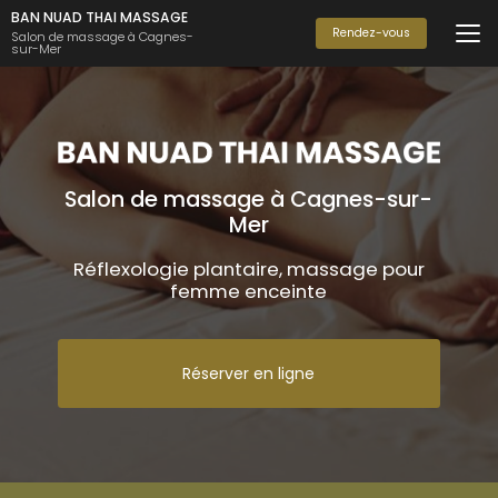
Aller
BAN NUAD THAI MASSAGE
au
Rendez-vous
Salon de massage à Cagnes-
sur-Mer
contenu
principal
Salon de massage à Cagnes-sur-
Mer
Réflexologie plantaire, massage pour
femme enceinte
Réserver en ligne