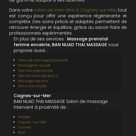
de gamme adapté à ses attentes.
Dans votre
salon de bien-être à Cagnes-sur-Mer
, tout
est conçu pour offrir une expérience régénérante et
complète. Des soins précis et adaptés permettent de
retrouver énergie et équilibre, grâce au savoir-faire de
professionnels expérimentés.
En plus de ses services :
Massage prenatal
femme enceinte, BAN NUAD THAI MASSAGE
vous
propose aussi :
Salon de massage à proximité
Massage en couple
Spa massage couple
Séance massage pour 2
Massage spa duo
Soins duo couple
Cagnes-sur-Mer
BAN NUAD THAI MASSAGE Salon de massage
intervient à proximité de :
Antibes
Cagnes-sur-Mer
Cannes
Nice