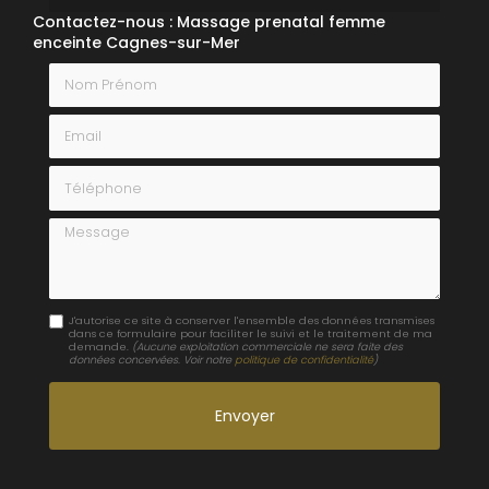
Contactez-nous : Massage prenatal femme
enceinte Cagnes-sur-Mer
Nom Prénom
Email
Téléphone
Message
J'autorise ce site à conserver l'ensemble des données transmises
dans ce formulaire pour faciliter le suivi et le traitement de ma
demande.
(Aucune exploitation commerciale ne sera faite des
données concervées. Voir notre
politique de confidentialité
)