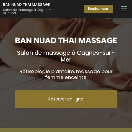
Aller
BAN NUAD THAI MASSAGE
au
Rendez-vous
Salon de massage à Cagnes-
sur-Mer
contenu
principal
Salon de massage à Cagnes-sur-
Mer
Réflexologie plantaire, massage pour
femme enceinte
Réserver en ligne