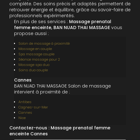
complète. Des soins précis et adaptés permettent de
retrouver énergie et équilibre, grâce au savoir-faire de
professionnels expérimentés.
En plus de ses services :
Massage prenatal
femme enceinte, BAN NUAD THAI MASSAGE
vous
propose aussi :
Salon de massage à proximité
Massage en couple
Spa massage couple
Séance massage pour 2
Massage spa duo
Soins duo couple
Cannes
BAN NUAD THAI MASSAGE Salon de massage
intervient à proximité de :
Antibes
Cagnes-sur-Mer
Cannes
Nice
Contactez-nous : Massage prenatal femme
enceinte Cannes