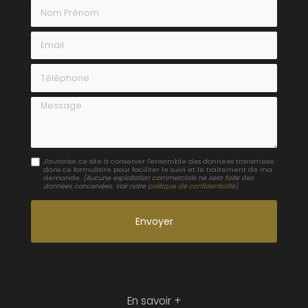
Nom Prénom
Email
Téléphone
Message
J'autorise ce site à conserver l'ensemble des données transmises
dans ce formulaire pour faciliter le suivi et le traitement de ma
demande.
(Aucune exploitation commerciale ne sera faite des
données concervées. Voir notre
politique de confidentialité
)
En savoir +