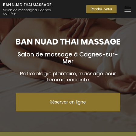
Aller
BAN NUAD THAI MASSAGE
au
Rendez-vous
Salon de massage à Cagnes-
sur-Mer
contenu
principal
Salon de massage à Cagnes-sur-
Mer
Réflexologie plantaire, massage pour
femme enceinte
Réserver en ligne