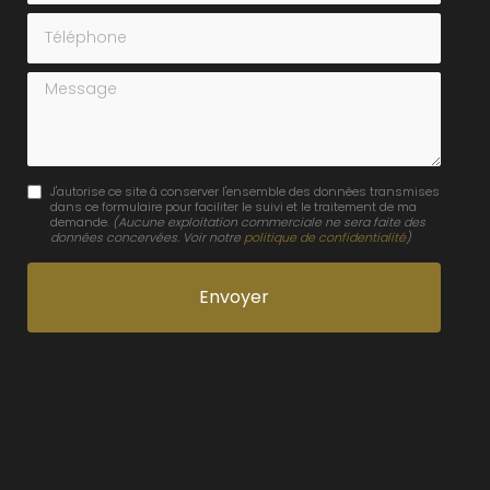
Téléphone
Message
J'autorise ce site à conserver l'ensemble des données transmises
dans ce formulaire pour faciliter le suivi et le traitement de ma
demande.
(Aucune exploitation commerciale ne sera faite des
données concervées. Voir notre
politique de confidentialité
)