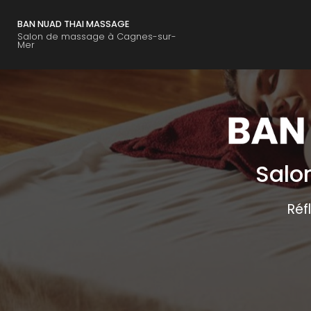
Navigation principal
Aller
au
BAN NUAD THAI MASSAGE
contenu
Salon de massage à Cagnes-sur-
Mer
principal
Salo
Réf