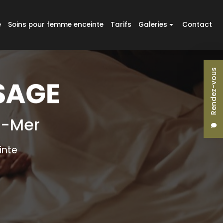
e
Soins pour femme enceinte
Tarifs
Galeries
Contact
Massages
Rendez-vous
Massages duo
Réflexologie plantaire
Soins pour femme enceinte
r-Mer
inte