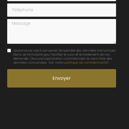
Téléphone
Message
J'autorise ce site à conserver l'ensemble des données transmises
dans ce formulaire pour faciliter le suivi et le traitement de ma
demande.
(Aucune exploitation commerciale ne sera faite des
données concervées. Voir notre
politique de confidentialité
)