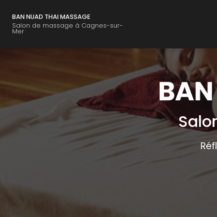
Navigation principal
Aller
au
BAN NUAD THAI MASSAGE
contenu
Salon de massage à Cagnes-sur-
Mer
principal
Salo
Réf