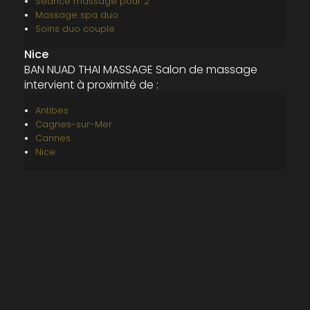
Séance massage pour 2
Massage spa duo
Soins duo couple
Nice
BAN NUAD THAI MASSAGE Salon de massage
intervient à proximité de :
Antibes
Cagnes-sur-Mer
Cannes
Nice