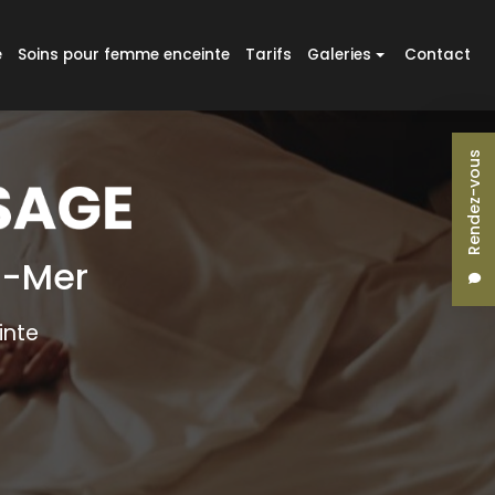
e
Soins pour femme enceinte
Tarifs
Galeries
Contact
Massages
Rendez-vous
Massages duo
Réflexologie plantaire
Soins pour femme enceinte
r-Mer
inte