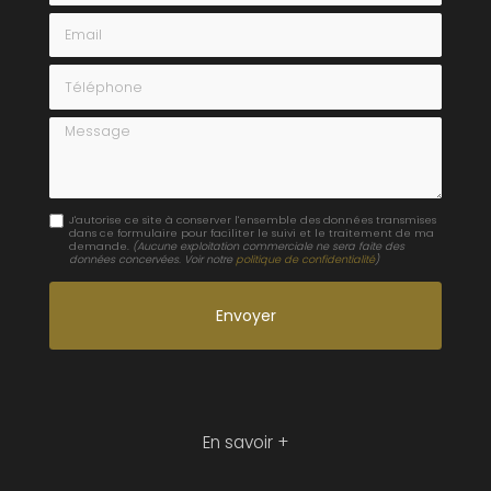
Email
Téléphone
Message
J'autorise ce site à conserver l'ensemble des données transmises
dans ce formulaire pour faciliter le suivi et le traitement de ma
demande.
(Aucune exploitation commerciale ne sera faite des
données concervées. Voir notre
politique de confidentialité
)
En savoir +