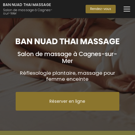
Aller
BAN NUAD THAI MASSAGE
au
Rendez-vous
Salon de massage à Cagnes-
sur-Mer
contenu
principal
Salon de massage à Cagnes-sur-
Mer
Réflexologie plantaire, massage pour
femme enceinte
Réserver en ligne