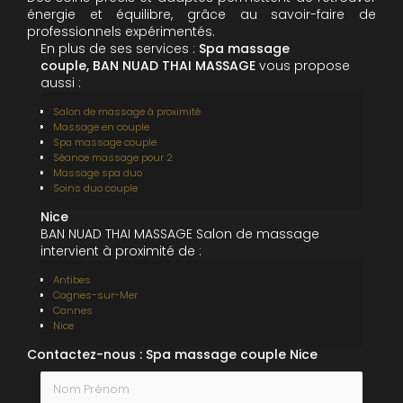
énergie et équilibre, grâce au savoir-faire de
professionnels expérimentés.
En plus de ses services :
Spa massage
couple, BAN NUAD THAI MASSAGE
vous propose
aussi :
Salon de massage à proximité
Massage en couple
Spa massage couple
Séance massage pour 2
Massage spa duo
Soins duo couple
Nice
BAN NUAD THAI MASSAGE Salon de massage
intervient à proximité de :
Antibes
Cagnes-sur-Mer
Cannes
Nice
Contactez-nous : Spa massage couple Nice
Nom Prénom