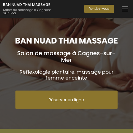
Aller
BAN NUAD THAI MASSAGE
au
Rendez-vous
Salon de massage à Cagnes-
sur-Mer
contenu
principal
Salon de massage à Cagnes-sur-
Mer
Réflexologie plantaire, massage pour
femme enceinte
Réserver en ligne