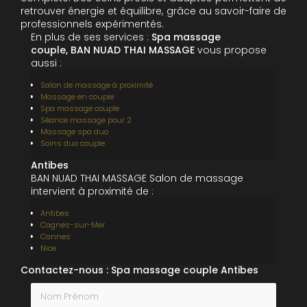
retrouver énergie et équilibre, grâce au savoir-faire de
professionnels expérimentés.
En plus de ses services :
Spa massage
couple, BAN NUAD THAI MASSAGE
vous propose
aussi :
Salon de massage à proximité
Massage en couple
Spa massage couple
Séance massage pour 2
Massage spa duo
Soins duo couple
Antibes
BAN NUAD THAI MASSAGE Salon de massage
intervient à proximité de :
Antibes
Cagnes-sur-Mer
Cannes
Nice
Contactez-nous : Spa massage couple Antibes
Nom Prénom