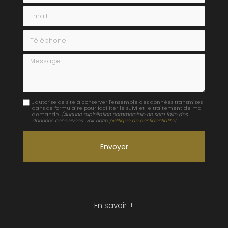
Email
Téléphone
Message
J'autorise ce site à conserver l'ensemble des données transmises
dans ce formulaire pour faciliter le suivi et le traitement de ma
demande.
(Aucune exploitation commerciale ne sera faite des
données concervées. Voir notre
politique de confidentialité
)
En savoir +