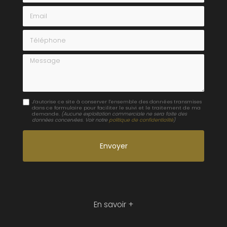
Email
Téléphone
Message
J'autorise ce site à conserver l'ensemble des données transmises
dans ce formulaire pour faciliter le suivi et le traitement de ma
demande.
(Aucune exploitation commerciale ne sera faite des
données concervées. Voir notre
politique de confidentialité
)
En savoir +