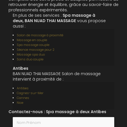
retrouver énergie et équilibre, grâce au savoir-faire de
professionnels expérimentés.
En plus de ses services :
Spa massage à
deux, BAN NUAD THAI MASSAGE
vous propose
aussi :
Salon de massage à proximité
Massage en couple
Spa massage couple
Séance massage pour 2
Massage spa duo
Soins duo couple
Antibes
BAN NUAD THAI MASSAGE Salon de massage
intervient à proximité de :
Antibes
Cagnes-sur-Mer
Cannes
Nice
Contactez-nous : Spa massage à deux Antibes
Nom Prénom