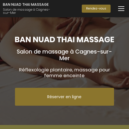
Aller
BAN NUAD THAI MASSAGE
au
Rendez-vous
Salon de massage à Cagnes-
sur-Mer
contenu
principal
Salon de massage à Cagnes-sur-
Mer
Réflexologie plantaire, massage pour
femme enceinte
Réserver en ligne