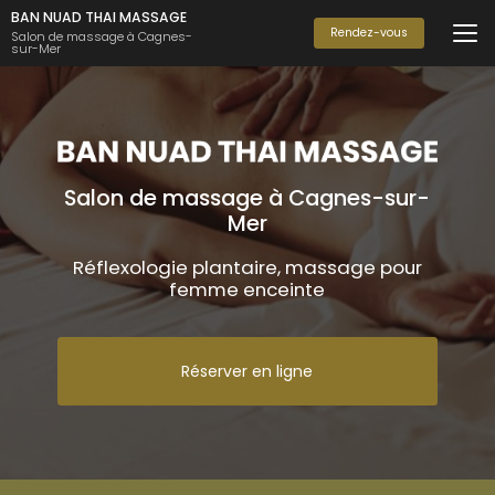
Aller
BAN NUAD THAI MASSAGE
au
Rendez-vous
Salon de massage à Cagnes-
sur-Mer
contenu
principal
Salon de massage à Cagnes-sur-
Mer
Réflexologie plantaire, massage pour
femme enceinte
Réserver en ligne