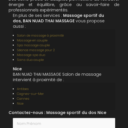
énergie et équilibre, grâce au savoir-faire de
professionnels expérimentés.
En plus de ses services :
Massage sportif du
dos, BAN NUAD THAI MASSAGE
vous propose
aussi :
Salon de massage à proximité
Massage en couple
Spa massage couple
Séance massage pour 2
Massage spa duo
Soins duo couple
Nice
BAN NUAD THAI MASSAGE Salon de massage
intervient à proximité de :
Antibes
Cagnes-sur-Mer
Cannes
Nice
Contactez-nous : Massage sportif du dos Nice
Nom Prénom