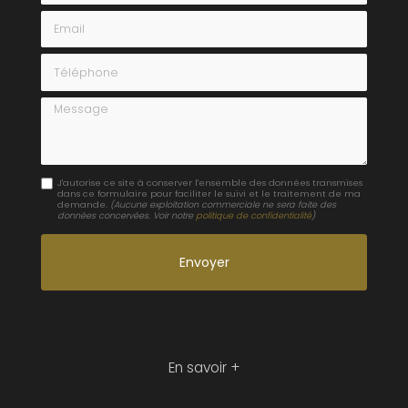
Email
Téléphone
Message
J'autorise ce site à conserver l'ensemble des données transmises
dans ce formulaire pour faciliter le suivi et le traitement de ma
demande.
(Aucune exploitation commerciale ne sera faite des
données concervées. Voir notre
politique de confidentialité
)
En savoir +