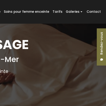
e
Soins pour femme enceinte
Tarifs
Galeries
Contact
Massages
Rendez-vous
Massages duo
Réflexologie plantaire
Soins pour femme enceinte
r-Mer
inte