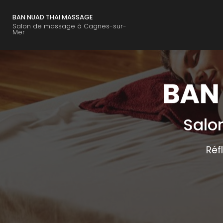
Navigation principal
Aller
au
BAN NUAD THAI MASSAGE
contenu
Salon de massage à Cagnes-sur-
Mer
principal
Salo
Réf