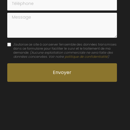
Message
J'autorise ce site à conserver l'ensemble des données transmises
dans ce formulaire pour faciliter le suivi et le traitement de ma
demande.
(Aucune exploitation commerciale ne sera faite des
données concervées. Voir notre
politique de confidentialité
)