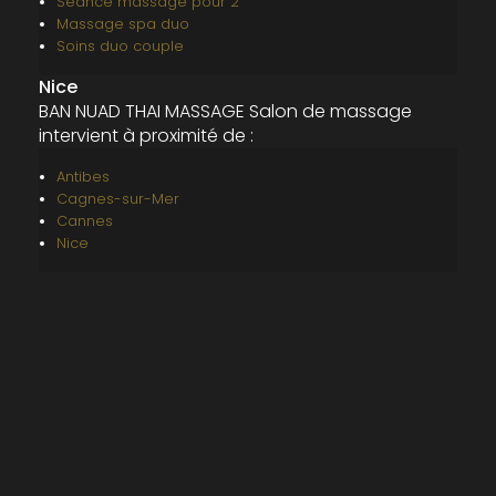
Séance massage pour 2
Massage spa duo
Soins duo couple
Nice
BAN NUAD THAI MASSAGE Salon de massage
intervient à proximité de :
Antibes
Cagnes-sur-Mer
Cannes
Nice